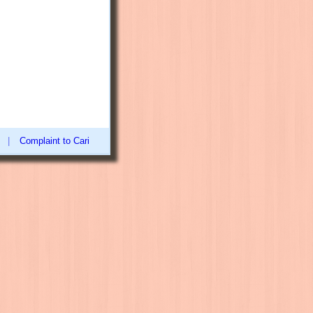
|
Complaint to Cari