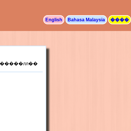
English
Bahasa Malaysia
����
�κ�������飬��ӭʹ�����±�����������磬���ǻᾡ��ظ�����лл��