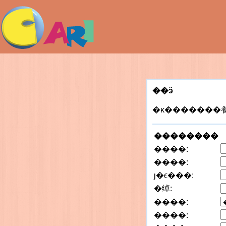
��ӭ
��������
����:
����:
ȷ�ϵ���:
�绰:
����:
����: