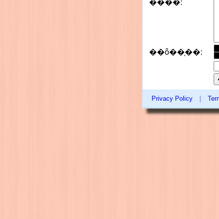
����:
��ȫ��֤��:
Privacy Policy
|
Ter