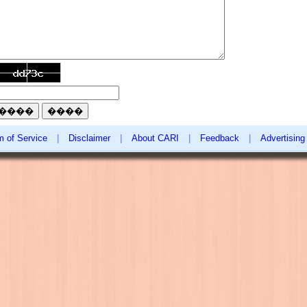
m of Service
|
Disclaimer
|
About CARI
|
Feedback
|
Advertising