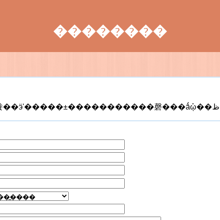
��������